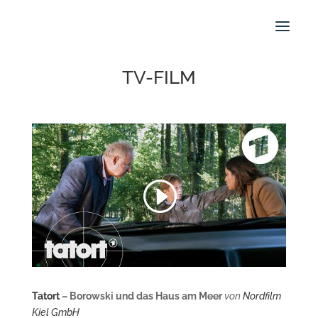
HO
TV-FILM
POR
GAL
Tatort
– Borowski und das Haus am Meer
von
Nordfilm
Kiel GmbH
ÜBE